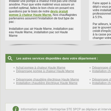
Installer une pompe à chaleur n'est pas une chose
Faire appel à
anodine. Pour que votre matériel vous assure un
dépt x vous pe
confort optimal, faites le bon choix en posant vos
votre installa
questions par le biais de notre
devis gratuit
professionnel
pompe à chaleur Haute Marne.
Nos chauffagistes
à 5.5%.
partenaires assurent l'installation de tout type de
pac :
Par ailleurs,
par le gouve
Installation pac air Haute Marne, installation pac
crédit d'impôt
eau Haute Marne, installation pac sol Haute
à la casse po
Marne
changer votre
Les autres services disponibles dans votre département :
Achat pompe à chaleur Haute Marne
Dépannage ch
Dépannage pompe à chaleur Haute Marne
Installation 
Dépannage chaudière électrique Haute Marne
Dépannage ch
Installation chaudière électrique Haute Marne
Installation 