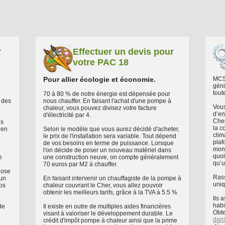
r
Effectuer un devis pour
votre PAC 18
Pour allier écologie et économie.
MCS 
géni
tout
70 à 80 % de notre énergie est dépensée pour
r des
nous chauffer. En faisant l'achat d'une pompe à
Vous
chaleur, vous pouvez divisez votre facture
d’en
d'électricité par 4.
Cher
es
la c
 en
Selon le modèle que vous aurez décidé d'acheter,
clim
le prix de l'installation sera variable. Tout dépend
plaf
de vos besoins en terme de puissance. Lorsque
mono
l'on décide de poser un nouveau matériel dans
quoi
e
une construction neuve, on compte généralement
qu’
70 euros par M2 à chauffer.
hose
Rass
 un
En faisant intervenir un chauffagiste de la pompe à
uniq
vos
chaleur couvrant le Cher, vous allez pouvoir
obtenir les meilleurs tarifs, grâce à la TVA à 5.5 %
Ils 
habi
de
Il existe en outre de multiples aides financières
Obt
visant à valoriser le développement durable. Le
dans
crédit d'impôt pompe à chaleur ainsi que la prime