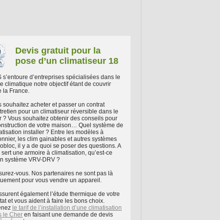
Devis gratuit pour la
pose d’un climatiseur 18
s’entoure d’entreprises spécialisées dans le
e climatique notre objectif étant de couvrir
e la France.
 souhaitez acheter et passer un contrat
tretien pour un climatiseur réversible dans le
 ? Vous souhaitez obtenir des conseils pour
onstruction de votre maison… Quel système de
atisation installer ? Entre les modèles à
onnier, les clim gainables et autres systèmes
bloc, il y a de quoi se poser des questions. A
 sert une armoire à climatisation, qu’est-ce
un système VRV-DRV ?
urez-vous. Nos partenaires ne sont pas là
uement pour vous vendre un appareil.
assurent également l’étude thermique de votre
tat et vous aident à faire les bons choix.
enez
le tarif de l’installation d’une climatisation
 le Cher
en faisant une demande de devis