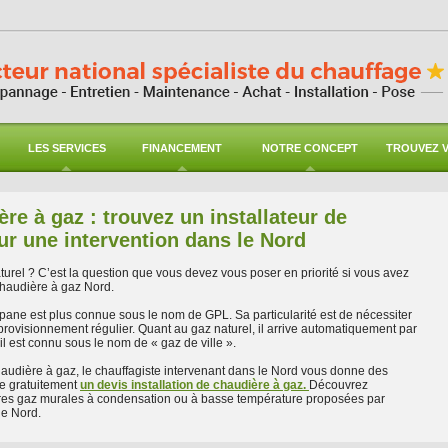
LES SERVICES
FINANCEMENT
NOTRE CONCEPT
TROUVEZ V
re à gaz : trouvez un installateur de
ur une intervention dans le Nord
urel ? C’est la question que vous devez vous poser en priorité si vous avez
chaudière à gaz Nord.
pane est plus connue sous le nom de GPL. Sa particularité est de nécessiter
rovisionnement régulier. Quant au gaz naturel, il arrive automatiquement par
il est connu sous le nom de « gaz de ville ».
haudière à gaz, le chauffagiste intervenant dans le Nord vous donne des
ige gratuitement
un devis installation de chaudière à gaz.
Découvrez
res gaz murales à condensation ou à basse température proposées par
ge Nord.