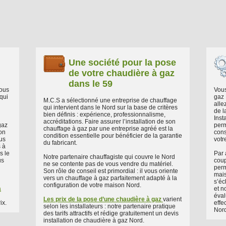
Une société pour la pose
de votre chaudière à gaz
dans le 59
nous
Vous
qui
gaz 
M.C.S a sélectionné une entreprise de chauffage
alle
qui intervient dans le Nord sur la base de critères
de l
bien définis : expérience, professionnalisme,
Inst
accréditations. Faire assurer l’installation de son
gaz
perm
chauffage à gaz par une entreprise agréé est la
ion
cons
condition essentielle pour bénéficier de la garantie
lus
votr
du fabricant.
s à
s le
Par 
Notre partenaire chauffagiste qui couvre le Nord
us
coup
ne se contente pas de vous vendre du matériel.
perm
Son rôle de conseil est primordial : il vous oriente
mais
vers un chauffage à gaz parfaitement adapté à la
s’éc
configuration de votre maison Nord.
à
et n
éval
Les prix de la pose d’une chaudière à gaz
varient
ix.
effe
selon les installateurs : notre partenaire pratique
Nord
des tarifs attractifs et rédige gratuitement un devis
installation de chaudière à gaz Nord.