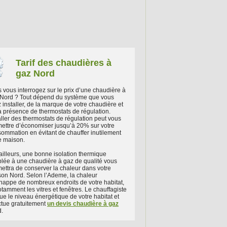
Tarif des chaudières à
gaz Nord
 vous interrogez sur le prix d’une chaudière à
Nord ? Tout dépend du système que vous
z installer, de la marque de votre chaudière et
a présence de thermostats de régulation.
aller des thermostats de régulation peut vous
ettre d’économiser jusqu’à 20% sur votre
ommation en évitant de chauffer inutilement
e maison.
ailleurs, une bonne isolation thermique
lée à une chaudière à gaz de qualité vous
ettra de conserver la chaleur dans votre
on Nord. Selon l’Ademe, la chaleur
happe de nombreux endroits de votre habitat,
otamment les vitres et fenêtres. Le chauffagiste
ue le niveau énergétique de votre habitat et
ctue gratuitement
un devis chaudière à gaz
.