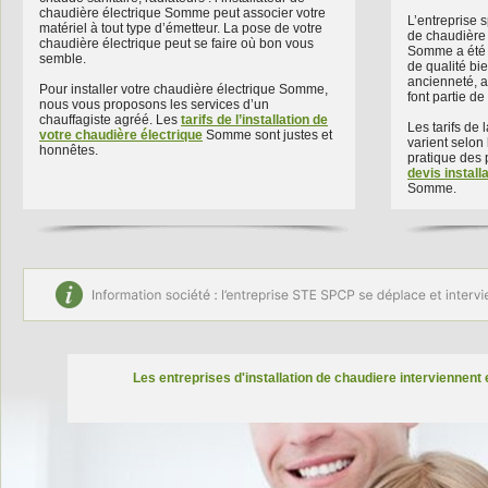
chaudière électrique Somme peut associer votre
L’entreprise 
matériel à tout type d’émetteur. La pose de votre
de chaudière 
chaudière électrique peut se faire où bon vous
Somme a été s
semble.
de qualité bi
ancienneté, 
Pour installer votre chaudière électrique Somme,
font partie de
nous vous proposons les services d’un
chauffagiste agréé. Les
tarifs de l’installation de
Les tarifs de
votre chaudière électrique
Somme sont justes et
varient selon 
honnêtes.
pratique des 
devis install
Somme.
Les entreprises d'installation de chaudiere interviennent 