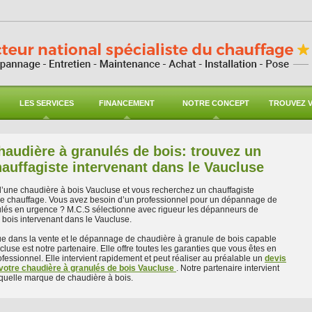
LES SERVICES
FINANCEMENT
NOTRE CONCEPT
TROUVEZ V
audière à granulés de bois: trouvez un
auffagiste intervenant dans le Vaucluse
 d’une chaudière à bois Vaucluse et vous recherchez un chauffagiste
 de chauffage. Vous avez besoin d’un professionnel pour un dépannage de
ulés en urgence ? M.C.S sélectionne avec rigueur les dépanneurs de
 bois intervenant dans le Vaucluse.
e dans la vente et le dépannage de chaudière à granule de bois capable
cluse est notre partenaire. Elle offre toutes les garanties que vous êtes en
ofessionnel. Elle intervient rapidement et peut réaliser au préalable un
devis
votre chaudière à granulés de bois Vaucluse
. Notre partenaire intervient
 quelle marque de chaudière à bois.