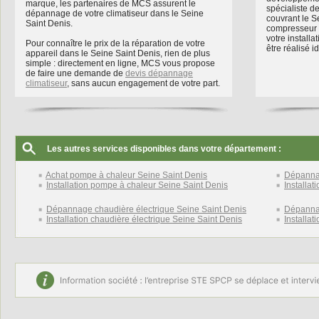
marque, les partenaires de MCS assurent le
spécialiste d
dépannage de votre climatiseur dans le Seine
couvrant le Se
Saint Denis.
compresseur e
votre installa
Pour connaître le prix de la réparation de votre
être réalisé 
appareil dans le Seine Saint Denis, rien de plus
simple : directement en ligne, MCS vous propose
de faire une demande de
devis dépannage
climatiseur
, sans aucun engagement de votre part.
Les autres services disponibles dans votre département :
Achat pompe à chaleur Seine Saint Denis
Dépannag
Installation pompe à chaleur Seine Saint Denis
Installa
Dépannage chaudière électrique Seine Saint Denis
Dépannag
Installation chaudière électrique Seine Saint Denis
Installa