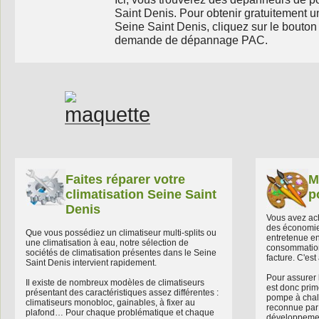
Saint Denis. Pour obtenir gratuitement
Seine Saint Denis, cliquez sur le bouton
demande de dépannage PAC.
Faites réparer votre
M
climatisation Seine Saint
p
Denis
Vous avez ac
des économie
Que vous possédiez un climatiseur multi-splits ou
entretenue en
une climatisation à eau, notre sélection de
consommation 
sociétés de climatisation présentes dans le Seine
facture. C'est
Saint Denis intervient rapidement.
Pour assurer l
Il existe de nombreux modèles de climatiseurs
est donc primo
présentant des caractéristiques assez différentes :
pompe à chal
climatiseurs monobloc, gainables, à fixer au
reconnue par 
plafond… Pour chaque problématique et chaque
développemen