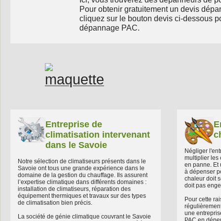
Pour obtenir gratuitement un devis dép
cliquez sur le bouton devis ci-dessous 
dépannage PAC.
Entreprise de
E
climatisation intervenant
c
dans le Savoie
Négliger l'en
multiplier le
Notre sélection de climatiseurs présents dans le
en panne. Et 
Savoie ont tous une grande expérience dans le
à dépenser p
domaine de la gestion du chauffage. Ils assurent
chaleur doit s
l’expertise climatique dans différents domaines :
doit pas eng
installation de climatiseurs, réparation des
équipement thermiques et travaux sur des types
Pour cette rai
de climatisation bien précis.
régulièrement
une entrepris
La société de génie climatique couvrant le Savoie
PAC en dépend