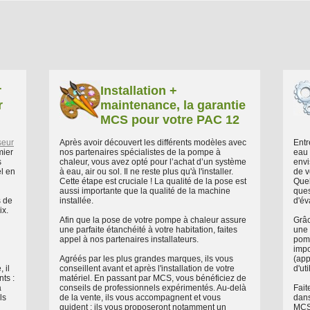
r
Installation +
r
maintenance, la garantie
MCS pour votre PAC 12
seur
Après avoir découvert les différents modèles avec
Entr
mier
nos partenaires spécialistes de la pompe à
eau 
s
chaleur, vous avez opté pour l’achat d’un système
envi
el en
à eau, air ou sol. Il ne reste plus qu'à l'installer.
de v
Cette étape est cruciale ! La qualité de la pose est
Quel
aussi importante que la qualité de la machine
ques
s de
installée.
d'év
ix.
Afin que la pose de votre pompe à chaleur assure
Grâc
une parfaite étanchéité à votre habitation, faites
une 
appel à nos partenaires installateurs.
pomp
impo
Agréés par les plus grandes marques, ils vous
(app
 il
conseillent avant et après l'installation de votre
d'uti
ts :
matériel. En passant par MCS, vous bénéficiez de
à
conseils de professionnels expérimentés. Au-delà
Fait
ls
de la vente, ils vous accompagnent et vous
dans
guident : ils vous proposeront notamment un
MCS 