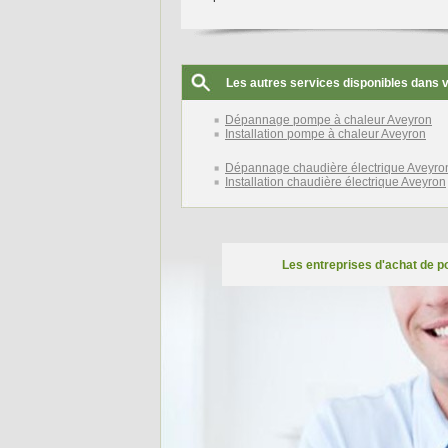
Les autres services disponibles dans 
Dépannage pompe à chaleur Aveyron
Installation pompe à chaleur Aveyron
Dépannage chaudière électrique Aveyro
Installation chaudière électrique Aveyron
Les entreprises d'achat de po