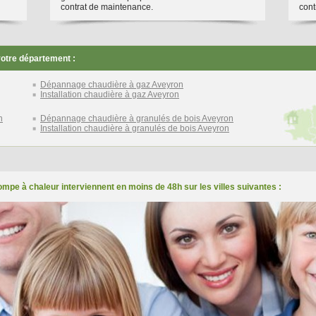
contrat de maintenance.
cont
votre département :
Dépannage chaudière à gaz Aveyron
Installation chaudière à gaz Aveyron
n
Dépannage chaudière à granulés de bois Aveyron
Installation chaudière à granulés de bois Aveyron
mpe à chaleur interviennent en moins de 48h sur les villes suivantes :