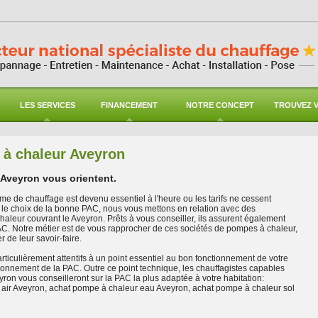
LES SERVICES
FINANCEMENT
NOTRE CONCEPT
TROUVEZ V
à chaleur Aveyron
 Aveyron vous orientent.
me de chauffage est devenu essentiel à l'heure ou les tarifs ne cessent
e le choix de la bonne PAC, nous vous mettons en relation avec des
aleur couvrant le Aveyron. Prêts à vous conseiller, ils assurent également
 PAC. Notre métier est de vous rapprocher de ces sociétés de pompes à chaleur,
er de leur savoir-faire.
rticulièrement attentifs à un point essentiel au bon fonctionnement de votre
onnement de la PAC. Outre ce point technique, les chauffagistes capables
eyron vous conseilleront sur la PAC la plus adaptée à votre habitation:
air Aveyron, achat pompe à chaleur eau Aveyron, achat pompe à chaleur sol